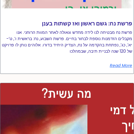
פרשת נח: גשם ראשון ואז קשתות בענן
פרשת נח מבטיחה לנו לידה מחדש וגאולה לאחר המוות הרוחני. אנו
מקבלים הזדמנות נוספת לבחור בחיים. פרשת השבוע, נח: בראשית ו’, ט’-
יא’, כג’, נפתחת בהקדמה על נח, הצדיק היחיד בדורו. אלוהים נותן לו פרויקט
של 120 שנה לבניית תיבה, שבמהלכו
Read More