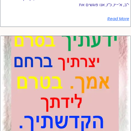
י”ב, א’-יז, כ”ז, אנו פוגשים את
Read More