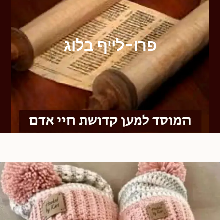
פרו-לייף בלוג