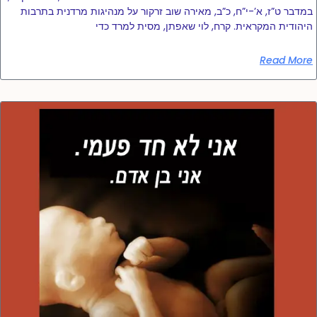
במדבר ט”ז, א’-י”ח, כ”ב, מאירה שוב זרקור על מנהיגות מרדנית בתרבות
היהודית המקראית. קרח, לוי שאפתן, מסית למרד כדי
Read More