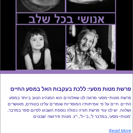
פרשת מטות מסעי: ללכת בעקבות האל במסע החיים
פרשת מטות-מסעי מראה לנו שאלוהים הוא המנהיג הטוב ביותר במסע
החיים. חיים על פי אמיתותיו המוסריות שומרים עלינו בטוחים, מאושרים
ושלווה. יש לנו עוד פרשת תורה כפולה נוספת השבוע לסיום ספר במדבר,
מטות-מסעי, במדבר ל’, ב’-ל’, י”ג. מטות פירושה ‘שבטים’
Read More