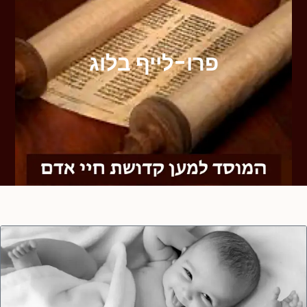
פרו-לייף בלוג