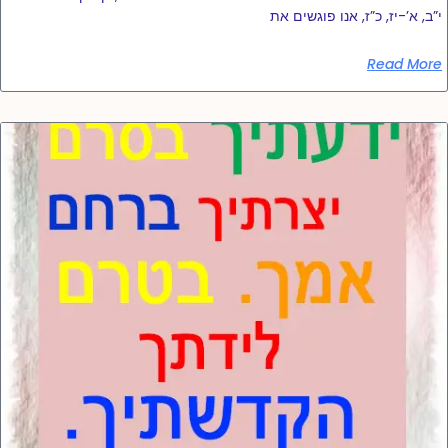
י”ב, א’-יז, כ”ז, אנו פוגשים את
Read More