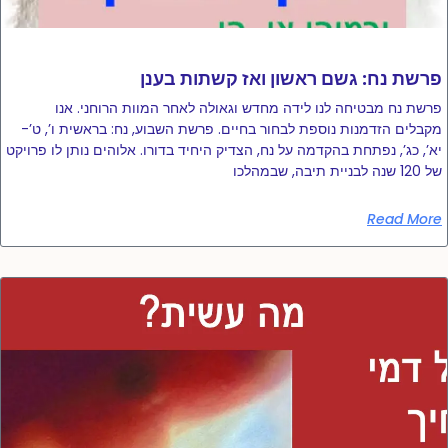
פרשת נח: גשם ראשון ואז קשתות בענן
פרשת נח מבטיחה לנו לידה מחדש וגאולה לאחר המוות הרוחני. אנו
מקבלים הזדמנות נוספת לבחור בחיים. פרשת השבוע, נח: בראשית ו’, ט’-
יא’, כג’, נפתחת בהקדמה על נח, הצדיק היחיד בדורו. אלוהים נותן לו פרויקט
של 120 שנה לבניית תיבה, שבמהלכו
Read More