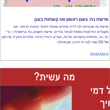
פרשת נח: גשם ראשון ואז קשתות בענן
פרשת נח מבטיחה לנו לידה מחדש וגאולה לאחר המוות הרוחני. אנו
מקבלים הזדמנות נוספת לבחור בחיים. פרשת השבוע, נח: בראשית ו’, ט’-
יא’, כג’, נפתחת בהקדמה על נח, הצדיק היחיד בדורו. אלוהים נותן לו פרויקט
של 120 שנה לבניית תיבה, שבמהלכו
Read More