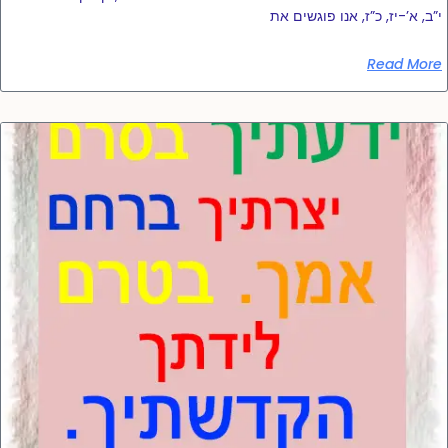
י”ב, א’-יז, כ”ז, אנו פוגשים את
Read More