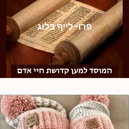
פרו-לייף בלוג