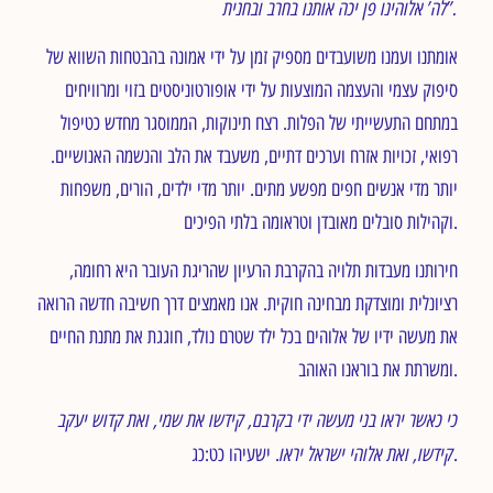
לה’ אלוהינו פן יכה אותנו בחרב ובחנית”.
אומתנו ועמנו משועבדים מספיק זמן על ידי אמונה בהבטחות השווא של
סיפוק עצמי והעצמה המוצעות על ידי אופורטוניסטים בזוי ומרוויחים
במתחם התעשייתי של הפלות. רצח תינוקות, הממוסגר מחדש כטיפול
רפואי, זכויות אזרח וערכים דתיים, משעבד את הלב והנשמה האנושיים.
יותר מדי אנשים חפים מפשע מתים. יותר מדי ילדים, הורים, משפחות
וקהילות סובלים מאובדן וטראומה בלתי הפיכים.
חירותנו מעבדות תלויה בהקרבת הרעיון שהריגת העובר היא רחומה,
רציונלית ומוצדקת מבחינה חוקית. אנו מאמצים דרך חשיבה חדשה הרואה
את מעשה ידיו של אלוהים בכל ילד שטרם נולד, חוגגת את מתנת החיים
ומשרתת את בוראנו האוהב.
כי כאשר יראו בני מעשה ידי בקרבם, קידשו את שמי, ואת קדוש יעקב
קידשו, ואת אלוהי ישראל
יראו
. ישעיהו כט:כג.