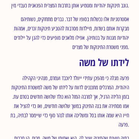
גונב תינוקות יהודיות ומטמיע אותן בתרבות המצרית הפגאנית כעבדי מין.
אסטרטגיות אלו נכשלות בסופו של דבר. גברים מתחזקים, נשותיהם
מבקרות אותם בשדות, מיילדות מסרבות להטביע תינוקות זכרים, אמהות
יהודיות מגנות על בנותיהן. אפילו מלאכים מופיעים כדי להגן על יילודים
מפני משטרת התינוקות של מצרים.
לידתו של משה
פרעה מגלה כי מהפכן עתידי ייוולד ליוכבד ועמרם, מנהיגי הקהילה
היהודית. המרגלים מתכננים לדווח על לידתו של משה למשטרת התינוקות
בזמן הלידה הרגיל, אך למרבה המזל הוא נולד שלושה חודשים בטרם עת.
אמו מסתירה את בנה התינוק במשך שלושה חודשים, ואז כדי להציל את
חייו היא שמה אותו בסל ומשליכה אותו לנהר סוף כדי שיימסר לבתיה, בת
פרעה.
בתיה טוענת שהתינוק שייך לה. היא ואחותו של משה, מרים, הן חברות,