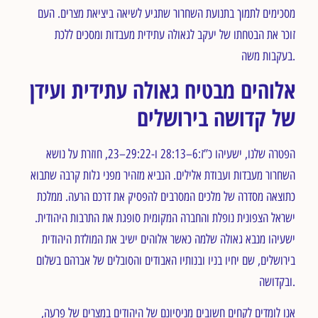
מסכימים לתמוך בתנועת השחרור שתגיע לשיאה ביציאת מצרים. העם
זוכר את הבטחתו של יעקב לגאולה עתידית מעבדות ומסכים ללכת
בעקבות משה.
אלוהים מבטיח גאולה עתידית ועידן
של קדושה בירושלים
הפטרה שלנו, ישעיהו כ”ז:6–28:13 ו-29:22–23, חוזרת על נושא
השחרור מעבדות ועבודת אלילים. הנביא מזהיר מפני גלות קרבה שתבוא
כתוצאה מסדרה של מלכים המסרבים להפסיק את דרכם הרעה. ממלכת
ישראל הצפונית נופלת והחברה המקומית סופגת את התרבות היהודית.
ישעיהו מנבא גאולה שלמה כאשר אלוהים ישיב את המולדת היהודית
בירושלים, שם יחיו בניו ובנותיו האבודים והסובלים של אברהם בשלום
ובקדושה.
אנו לומדים לקחים חשובים מניסיונם של היהודים במצרים של פרעה,