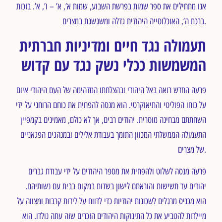
אנו מתחילים את ספר שמות בפרשת השבוע, שמות א’, א’ – ו’, א’. בזכות
ברכת ה’, האוכלוסייה היהודית גדלה ומשגשגת במצרים.
תעמולה נגד חיים ומדיניות חברתית
המשמשות ככלי נשק נגד עם קדוש
פרעה החדש רואה באל היהודי ובהצלחתו המדהימה של העם היהודי איום
על כוחו הפוליטי והתיאוקרטי. הוא מנסה להפחית את כוחם הרוחני על ידי
השחתתם מבחינה מוסרית. יהודים רבים, אך לא כולם, מאמינים בקמפיין
התעמולה הממשלתי המכוון התומך בעבודת אלילים ובמנהגים הפגאניים
של מצרים.
פרעה מנסה לשלוט ולהפחית את מספר היהודים על ידי עבודת גברים
יהודים עד תשישות והוראתם לישון בשדות במקום בבית עם נשותיהם.
הוא מכניס מרגלים לשכונות יהודיות כדי לדווח על לידות קרבות ומצווה על
מיילדות להטביע את כל התינוקות היהודים הזכרים שזה עתה נולדו. הוא