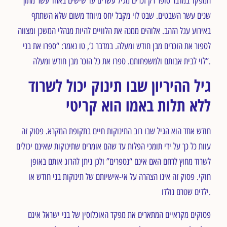
המפקד במדבר סופר רק זכרים מגיל עשרים עד שישים באחד עשר מתוך
שנים עשר השבטים. שבט לוי מקבל יחס מיוחד משום שלא השתתף
באירוע עגל הזהב. אלוהים ממנה את הלוויים להיות מנהלי המשכן ומצווה
לספור את הזכרים מבן חודש ומעלה. במדבר ג’, טו נאמר: “ספרו את בני
לוי לבית אבותם ולמשפחותם. ספרו את כל הזכר מבן חודש ומעלה”.
גיל ההיריון שבו תינוק יכול לשרוד
ללא תלות באמו הוא קריטי
חודש אחד הוא הגיל שבו רוב התינוקות חיים בתקופת המקרא. פסוק זה
עוות כל כך על ידי תומכי הפלות עד שהם אומרים שתינוקות שאינם יכולים
לשרוד מחוץ לרחם האם אינם “נספרים” ולכן ניתן להרוג אותם באופן
חוקי. פסוק זה אינו הצהרה על אי-אישיותם של תינוקות בני חודש או
ילדים שטרם נולדו.
פסוקים מקראיים המתארים את מפקד האוכלוסין של בני ישראל אינם