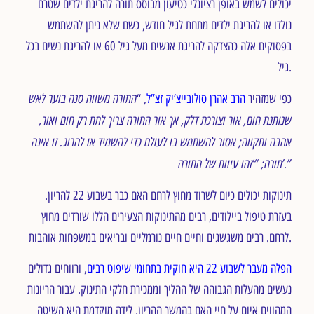
יכולים לשמש באופן רציונלי כטיעון מבוסס תורה להריגת ילדים שטרם
נולדו או להריגת ילדים מתחת לגיל חודש, כשם שלא ניתן להשתמש
בפסוקים אלה כהצדקה להריגת אנשים מעל גיל 60 או להריגת נשים בכל
גיל.
התורה משווה סנה בוער לאש
כפי שמזהיר
הרב אהרן סולובייצ’יק זצ”ל
, “
שנותנת חום, אור וצורכת דלק, אך אור התורה צריך לתת רק חום ואור,
אהבה ותקווה; אסור להשתמש בו לעולם כדי להשמיד או להרוג. זו אינה
תורה; “‘זהו עיוות של התורה’.”
תינוקות יכולים כיום לשרוד מחוץ לרחם האם כבר בשבוע 22 להריון.
בעזרת טיפול ביילודים, רבים מהתינוקות הצעירים הללו שורדים מחוץ
לרחם. רבים משגשגים וחיים חיים נורמליים ובריאים במשפחות אוהבות.
הפלה מעבר לשבוע 22 היא חוקית בתחומי שיפוט רבים
, ורווחים גדולים
נעשים מהעלות הגבוהה של ההליך וממכירת חלקי התינוק. עבור הריונות
המהווים איום על חיי האם בהמשך ההריון, לידה מוקדמת היא השיטה