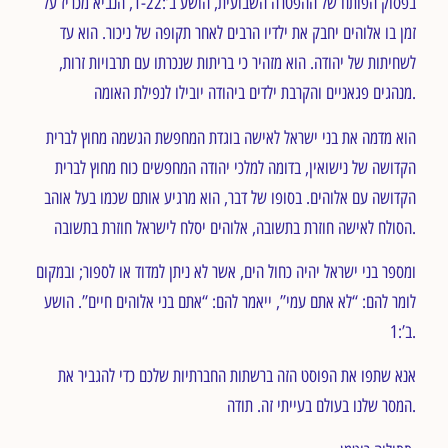
בפסוק הפותח של ההפטרה השבועית, הושע ב’:1-22, הנביא מכריז על
זמן בו אלוהים יחבק את ילדיו הרבים לאחר תקופה של ניכור. הוא עד
לשחיתות של יהודה. הוא מזהיר כי בריתות שנכרתו עם תרבויות זרות,
מנהגים פגאניים והקרבת ילדים ביהודה יובילו לנפילת האומה.
הוא מדמה את בני ישראל לאישה בוגדת המחפשת הגשמה מחוץ לברית
הקדושה של נישואין, בדומה למלכי יהודה המחפשים כוח מחוץ לברית
הקדושה עם אלוהים. בסופו של דבר, הוא מרגיע אותם שכמו בעל אוהב
הסולח לאישה חוזרת בתשובה, אלוהים יסלח לישראל חוזרת בתשובה.
ומספר בני ישראל יהיה כחול הים, אשר לא ניתן למדוד או לספור; ובמקום
לומר להם: “לא אתם עמי”, ייאמר להם: “אתם בני אלוהים חיים”. הושע
ב’:1.
אנא שתפו את הפוסט הזה ברשתות החברתיות שלכם כדי להגביר את
המסר שלנו בעולם בעייתי זה. תודה.