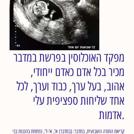
מפקד האוכלוסין בפרשת במדבר
מכיר בכל אדם כאדם ייחודי,
אהוב, בעל ערך, כבוד וערך, לכל
אחד שליחות ספציפית עלי
אדמות.
קריאת התורה השבועית, במדבר: (במדבר) א’, א’-ד’, נפתחת בהכנות בני