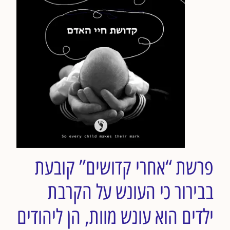
פרשת “אחרי קדושים” קובעת
בבירור כי העונש על הקרבת
ילדים הוא עונש מוות, הן ליהודים