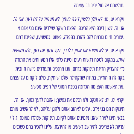
חולשתם אל מול יריב רב עוצמה.
לא תלך בלשון דיבה בעמך. לא תעמוד על דם רעך. אני ה’
ויקרא יט, טז:
.
אני ה’. לשון דיבה היא הריגה. הפצת השקר שילדים אינם בני אדם או
יצורים חיים גורמת להם להורג בהפלה, פשוטו כמשמעו, שפיכת דמם.
לא תשנא את אחיך בלבבך. גער וגער את רעך, ולא תאשים
ויקרא יט, יז:
אותו
. במקום לטפח רגשות רעים וטינה כלפי אלו המעוותים את התורה
כדי להצדיק הריגת תינוקות ברחם, אנו מחנכים ומעודדים גישה חיובית
בקהילה היהודית. במידה שהקהילה שלנו שותקת, כולם לוקחים על עצמם
את האשמה העצומה הכרוכה בטבח המוני של חפים מפשע.
יקרא יט, יח: לא תנקם ולא תנקם את נפשך; ואהבת לרעך כמוך. אני ה’.
תינוקות הם בני אדם. עלינו לאהוב אותם ולהגן עליהם, לא להאשים אותם
בבעיותינו לאחר שאנו מזמינים אותם לקיום. תינוקות שנולדו מאונס וגילוי
עריות לא צריכים להיחשב רשעים או להירצח. עלינו להכיר בהם כשכנינו