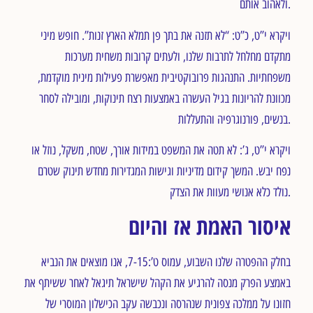
ולאהוב אותם.
ויקרא י”ט, כ”ט: “לא תזנה את בתך פן תמלא הארץ זנות”. חופש מיני
מתקדם מחלחל לתרבות שלנו, ולעתים קרובות משחית מערכות
משפחתיות. התנהגות פרובוקטיבית מאפשרת פעילות מינית מוקדמת,
מכוונת להריונות בגיל העשרה באמצעות רצח תינוקות, ומובילה לסחר
בנשים, פורנוגרפיה והתעללות.
ויקרא י”ט, ג’: לא תטה את המשפט במידות אורך, שטח, משקל, נוזל או
נפח יבש. המשך קידום מדיניות וגישות המגדירות מחדש תינוק שטרם
נולד כלא אנושי מעוות את הצדק.
איסור האמת אז והיום
בחלק ההפטרה שלנו השבוע, עמוס ט’:7-15, אנו מוצאים את הנביא
באמצע הפרק מנסה להרגיע את הקהל שישראל תיגאל לאחר ששיתף את
חזונו על ממלכה צפונית שנהרסה ונכבשה עקב הכישלון המוסרי של