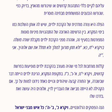
עליהם לקיים כללי התנהגות קדושים או שיגורשו מהארץ, בדיוק כפי
שגורשו הכנענים המושחתים מבחינה מוסרית.
הפלה היא צורה מודרנית של הקרבת ילדים, שיש לה אותן השלכות כמו
בימי המקרא. בין הרשימה הארוכה של התנהגויות מיניות סוטות
שורה משלה
המפורטות בסעיף זה, אזהרה מפני הקרבת ילדים מקבלת
בויקרא י”ח, כא: “ולא תתן מזרעך למולך ולא תחלל את שם אלוהיך. אני
ה'”.
קללות מורחבות לכל מי שהיה מעורב בהקרבת ילדים מופיעות בפרשת
קדושים, ויקרא י”ט, א’-כ’, כ”ז. בתקופת המקרא, הריגת ילדים הייתה דבר
שבשגרה, אך התורה קבעה שיהודים וגויים כאחד נידונו למוות על כך. אם
הקהילה לא הייתה מביאה את העבריין לדין, אלוהים היה עושה זאת
בדרכו שלו.
. ויקרא כ’, ב’-ה’: כל איש מבני ישראל
הנה הפסוקים הרלוונטיים