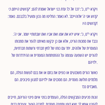
דבר אל כל עדת בני ישראל ואמרת להם: ‘קדושים הייתם כי
ויקרא י”ט, ב’:
קדוש אני ה’ אלוהייכם’.
לא נאמר: החליטו מה נכון ומועיל בלבבכם. נאמר:
קדושים היו!
איש ירא את אמו ואת אביו ואת שבתותיי שמר. אני ה’
ויקרא י”ט, ג’:
.
נכבד את סמכות הורינו, אלא אם כן יבקשו מאיתנו להפר את סמכותו
המוסרית של אלוהים. יחד עם כוחו של לחץ חברתי ורשתות חברתיות,
להורים יש השפעה עצומה על ההתפתחות המוסרית או ההידרדרות של
ילדיהם.
כאשר הורים משכנעים או כופים את בתם או את בנם לעשות הפלה, הם
מלמדים חולשה מוסרית. הם מסכנים את ילדיהם למגוון סיבוכים. הם
מאבדים נכד.
זוגות פגיעים המבקשים הפלה, העומדים בפני איום פינוי הוריהם, חייבים
להפגין אומץ לב יוצא דופן ותמיכה מוסרית. למרבה הצער, צעירים רבים