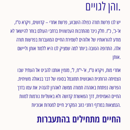
והן לגויים.
יש לנו פרשת תורה כפולה השבוע, פרשת אחרי – קדושים, ויקרא ט”ז,
א’-כ’, כ”ז. חלק ניכר מהתרבות העכשווית ברחבי העולם בוחר להישאר לא
מודע להוראותיו של אלוהים לשמירת החיים המועברות בפרשות תורה
אלה. התרופה הטובה ביותר למה שמציק לנו היא ללמוד אותן וליישם
אותן.
אחרי מות, ויקרא ט”ז, א’-י”ח, ל’, מזמין אותנו להביט אל העתיד שבו
הצמיחה הרוחנית האנושית תתוגמל בסופו של דבר בגאולה משיחית.
הפרשה נפתחת באזהרה חמורה ממשה לאהרון להנהיג את עמו בדרך
החיים האמיתית, דרך המאשרת קדושה ולא באשליות גורמות למוות
הנמצאות במרדף רוחני כוזב המקריב חיים למטרות אנוכיות.
החיים מתחילים בהתעברות