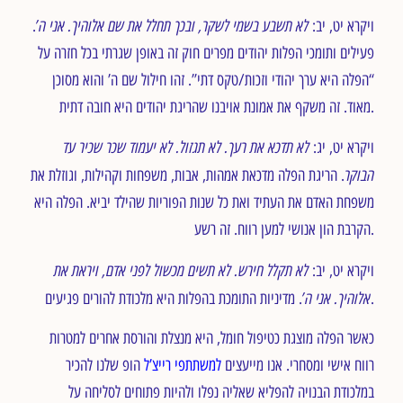
לא תשבע בשמי לשקר, ובכך תחלל את שם אלוהיך. אני ה’
ויקרא יט, יב:
.
פעילים ותומכי הפלות יהודים מפרים חוק זה באופן שגרתי בכל חזרה על
“הפלה היא ערך יהודי וזכות/טקס דתי”. זהו חילול שם ה’ והוא מסוכן
מאוד. זה משקף את אמונת אויבנו שהריגת יהודים היא חובה דתית.
לא תדכא את רעך. לא תגזול. לא יעמוד שכר שכיר עד
ויקרא יט, יג:
הבוקר
. הריגת הפלה מדכאת אמהות, אבות, משפחות וקהילות, וגוזלת את
משפחת האדם את העתיד ואת כל שנות הפוריות שהילד יביא. הפלה היא
הקרבת הון אנושי למען רווח. זה רשע.
לא תקלל חירש. לא תשים מכשול לפני אדם, ויראת את
ויקרא יט, יב:
אלוהיך. אני ה’
. מדיניות התומכת בהפלות היא מלכודת להורים פגיעים.
כאשר הפלה מוצגת כטיפול חומל, היא מנצלת והורסת אחרים למטרות
רווח אישי ומסחרי. אנו מייעצים
למשתתפי רייצ’ל
הופ שלנו להכיר
במלכודת הבנויה להפליא שאליה נפלו ולהיות פתוחים לסליחה על