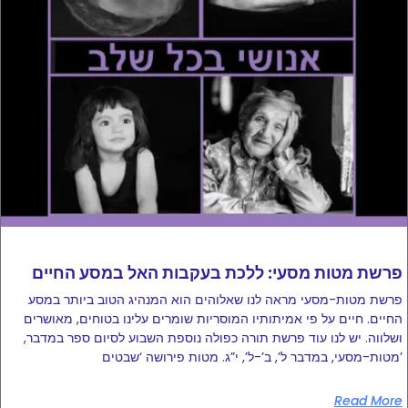
פרשת מטות מסעי: ללכת בעקבות האל במסע החיים
פרשת מטות-מסעי מראה לנו שאלוהים הוא המנהיג הטוב ביותר במסע
החיים. חיים על פי אמיתותיו המוסריות שומרים עלינו בטוחים, מאושרים
ושלווה. יש לנו עוד פרשת תורה כפולה נוספת השבוע לסיום ספר במדבר,
מטות-מסעי, במדבר ל’, ב’-ל’, י”ג. מטות פירושה ‘שבטים’
Read More