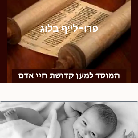
פרו-לייף בלוג