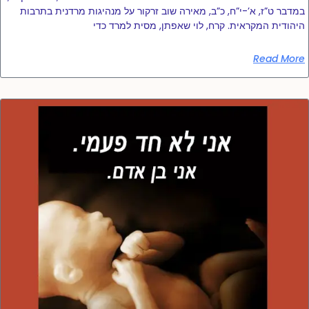
במדבר ט”ז, א’-י”ח, כ”ב, מאירה שוב זרקור על מנהיגות מרדנית בתרבות
היהודית המקראית. קרח, לוי שאפתן, מסית למרד כדי
Read More