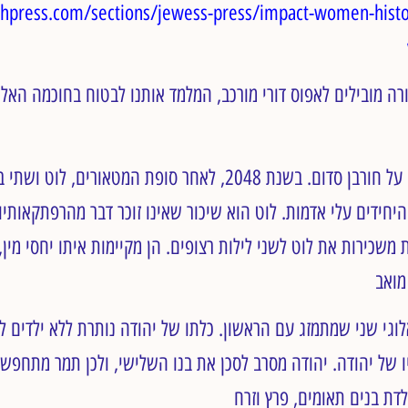
hpress.com/sections/jewess-press/impact-women-histor
תורה מובילים לאפוס דורי מורכב, המלמד אותנו לבטוח בחוכמה האל
בבראשית י”ט, אנו קוראים על חורבן סדום. בשנת 2048, לאחר סופת המטא
יחידים עלי אדמות. לוט הוא שיכור שאינו זוכר דבר מהרפתקאותי
שכירות את לוט לשני לילות רצופים. הן מקיימות איתו יחסי מין, ו
 חוט גנאלוגי שני שמתמזג עם הראשון. כלתו של יהודה נותרת ללא ילדים
 של יהודה. יהודה מסרב לסכן את בנו השלישי, ולכן תמר מתחפשת