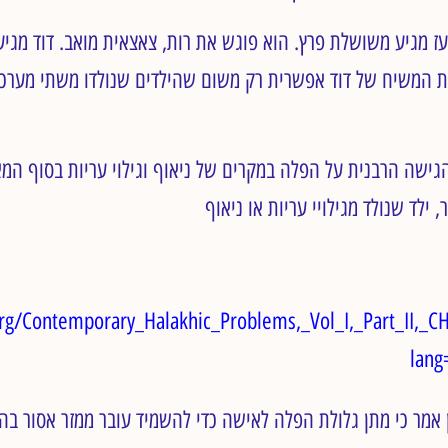
עז מגיע משושלת פרץ. הוא פוגש את רות, צאצאית מואב. דוד מגיע
המשיח של דוד אפשרית רק משום שהילדים שנולדו משתי מערכות
rg/Contemporary_Halakhic_Problems,_Vol_I,_Part_II,_C
lang
אמר כי מתן גלולת הפלה לאישה כדי להשמיד עובר ממזר אסור בה