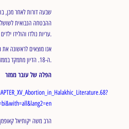
שבעה דורות לאחר מכן, בו
ההבטחה הנבואית לשושלת 
עריות נולדו והולידו ילדים.
ה-18. הדיון מתמקד בממזר, ילד שנולד מגילויי עריות או ניאוף.
הפלה של עובר ממזר
HAPTER_XV_Abortion_in_Halakhic_Literature.68?
=bi&with=all&lang2=en
הרב משה יקותיאל קאופמן 