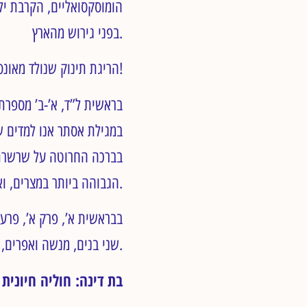
הומוסקסואליים, הקרבת יל
בפני גירוש מהארץ.
הריגת תינוק שנולד מאונס וגילוי עריות אינה מוזכרת בתורה. למעשה, לידה ואימוץ ילדים מבורכים בצורה פלאית ביותר!
בראשית ל”ד, א’-ב’ מספרת 
במגילת אסתר אנו למדים ש
בברכה החרוטה על שרשרת ש
הגבוהה ביותר במצרים, ואשתו.
בבראשית א’, פרק א’, פרעה
שני בנים, מנשה ואפרים, שניים מ-12 שבטי ישראל.
בת דינה: חוליה חיונית